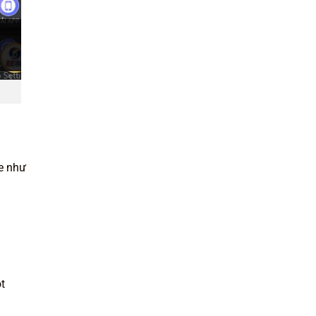
me như
t