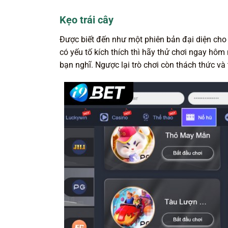
Kẹo trái cây
Được biết đến như một phiên bản đại diện cho
có yếu tố kích thích thì hãy thử chơi ngay hô
bạn nghĩ. Ngược lại trò chơi còn thách thức v