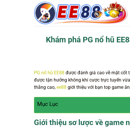
Bỏ
qua
nội
dung
Khám phá PG nổ hũ EE88
PG nổ hũ EE88
được đánh giá cao về mặt cốt t
được tận hưởng không khí cược trực tuyến vừa t
thắng cao,
ee88
giới thiệu với bạn top game ăn
Mục Lục
Giới thiệu sơ lược về game 