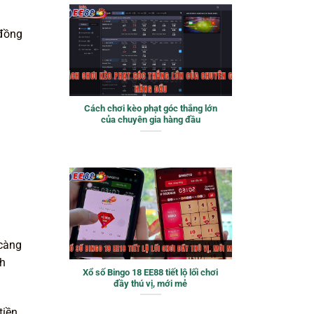
 đồng
Cách chơi kèo phạt góc thắng lớn
của chuyên gia hàng đầu
 càng
ch
Xổ số Bingo 18 EE88 tiết lộ lối chơi
đầy thú vị, mới mẻ
tiền