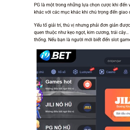
PG là một trong những lựa chọn cược khi đến 
khác với các mục khác khi chú trọng đến giao 
Yếu tố giải trí, thú vị nhưng phải đơn giản đượ
quen thuộc như kẹo ngọt, kim cương, trái cây…
thống. Nếu bạn là người mới biết đến slot gam