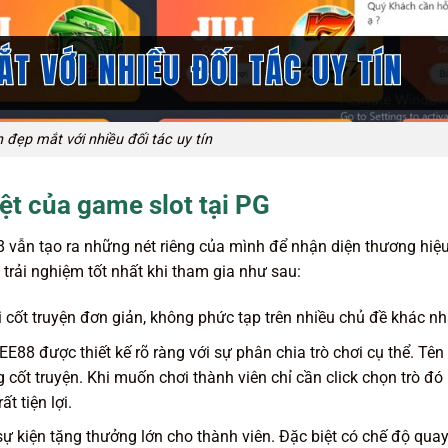
n đẹp mắt với nhiều đối tác uy tín
ệt của game slot tại PG
88 vẫn tạo ra những nét riêng của mình để nhận diện thương hiệ
trải nghiệm tốt nhất khi tham gia như sau:
cốt truyện đơn giản, không phức tạp trên nhiều chủ đề khác nh
88 được thiết kế rõ ràng với sự phân chia trò chơi cụ thể. Tên 
 cốt truyện. Khi muốn chơi thành viên chỉ cần click chọn trò đó 
 tiện lợi.
 kiện tặng thưởng lớn cho thành viên. Đặc biệt có chế độ quay