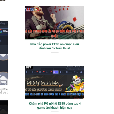
Phá đảo poker EE88 ăn cược siêu
đỉnh với 3 chiến thuật
Khám phá PG nổ hũ EE88 cùng top 4
game ăn khách hiện nay