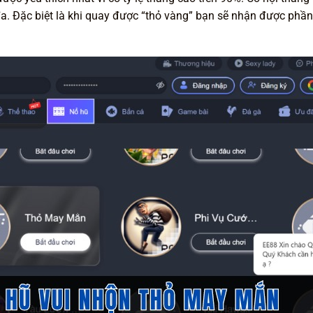
 đa. Đặc biệt là khi quay được “thỏ vàng” bạn sẽ nhận được phần