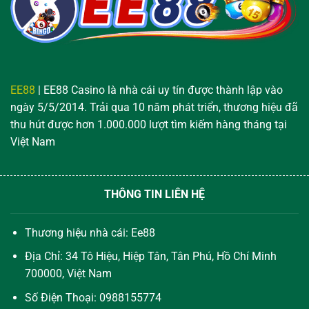
EE88
| EE88 Casino là nhà cái uy tín được thành lập vào
ngày 5/5/2014. Trải qua 10 năm phát triển, thương hiệu đã
thu hút được hơn 1.000.000 lượt tìm kiếm hàng tháng tại
Việt Nam
THÔNG TIN LIÊN HỆ
Thương hiệu nhà cái: Ee88
Địa Chỉ: 34 Tô Hiệu, Hiệp Tân, Tân Phú, Hồ Chí Minh
700000, Việt Nam
Số Điện Thoại:
0988155774