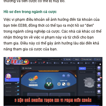
thưởng và tiền cược có thể bị hủy bỏ.
Hồ sơ đen trong ngành cá cược
Việc vi phạm điều khoản sẽ ảnh hưởng đến tài khoản của
bạn trên EE88, đồng thời có thể tạo ra một hồ sơ “đen”
trong ngành công nghiệp cá cược. Các nhà cái khác có thể
nhận thông tin về việc vi phạm này và từ chối cho bạn
tham gia. Điều này có thể gây ảnh hưởng lâu dài đến khả
năng tham gia cá cược của bạn.