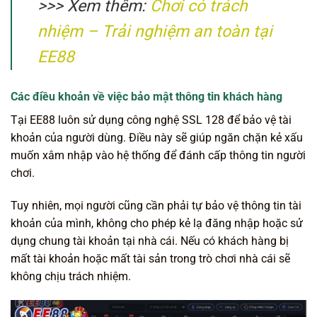
>>> Xem thêm:
Chơi có trách
nhiệm – Trải nghiệm an toàn tại
EE88
Các điều khoản về việc bảo mật thông tin khách hàng
Tại EE88 luôn sử dụng công nghệ SSL 128 để bảo vệ tài
khoản của người dùng. Điều này sẽ giúp ngăn chặn kẻ xấu
muốn xâm nhập vào hệ thống để đánh cấp thông tin người
chơi.
Tuy nhiên, mọi người cũng cần phải tự bảo vệ thông tin tài
khoản của mình, không cho phép kẻ lạ đăng nhập hoặc sử
dụng chung tài khoản tại nhà cái. Nếu có khách hàng bị
mất tài khoản hoặc mất tài sản trong trò chơi nhà cái sẽ
không chịu trách nhiệm.