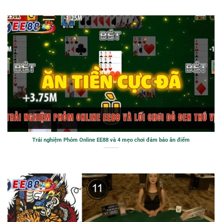
Trải nghiệm Phỏm Online EE88 và 4 mẹo chơi đảm bảo ăn điểm