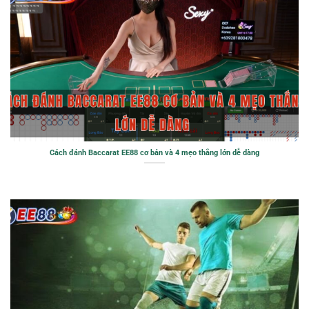
Cách đánh Baccarat EE88 cơ bản và 4 mẹo thắng lớn dễ dàng