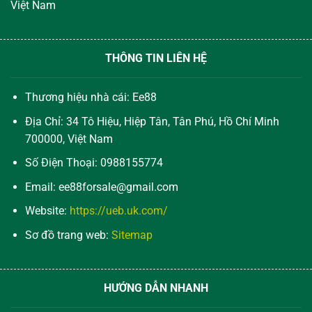
Việt Nam
THÔNG TIN LIÊN HỆ
Thương hiệu nhà cái: Ee88
Địa Chỉ: 34 Tô Hiệu, Hiệp Tân, Tân Phú, Hồ Chí Minh
700000, Việt Nam
Số Điện Thoại:
0988155774
Email:
ee88forsale@gmail.com
Website:
https://ueb.uk.com/
Sơ đồ trang web:
Sitemap
HƯỚNG DẪN NHANH