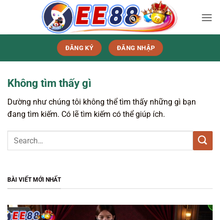
Bỏ
qua
nội
dung
ĐĂNG KÝ
ĐĂNG NHẬP
Không tìm thấy gì
Dường như chúng tôi không thể tìm thấy những gì bạn
đang tìm kiếm. Có lẽ tìm kiếm có thể giúp ích.
BÀI VIẾT MỚI NHẤT